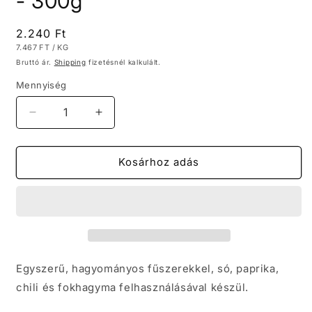
- 300g
Általános
2.240 Ft
MENNYISÉGI
PER
7.467 FT
/
KG
ár
ÁR
Bruttó ár.
Shipping
fizetésnél kalkulált.
Mennyiség
Mennyiség
Mennyiség
csökkentése
növelése
FÜSTÖLT
FÜSTÖLT
CSÍPŐS
CSÍPŐS
Kosárhoz adás
KOLBÁSZ
KOLBÁSZ
-
-
300g
300g
Egyszerű, hagyományos fűszerekkel, só, paprika,
chili és fokhagyma felhasználásával készül.